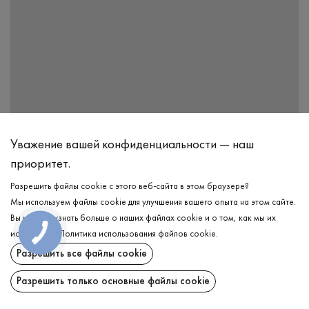
Уважение вашей конфиденциальности — наш
приоритет.
Адрес
04116, г.Киев, ул.Ростиславская, дом 5-Б, этаж 27, офис
Разрешить файлы cookie с этого веб-сайта в этом браузере?
Promin
Мы используем файлы cookie для улучшения вашего опыта на этом сайте.
Вы можете узнать больше о наших файлах cookie и о том, как мы их
Рабочие часы
используем.
Политика использования файлов cookie
.
Пн. – Пт.: с 9:00 до 18:00
Разрешить все файлы cookie
Разрешить только основные файлы cookie
Телефон