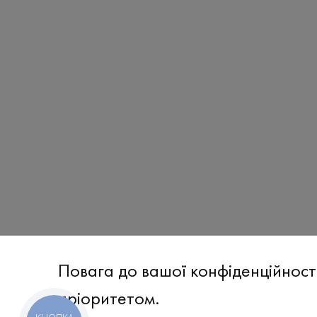
Футболка
₴
1 680
Повага до вашої конфіденційност
XS
S
M
L
пріоритетом.