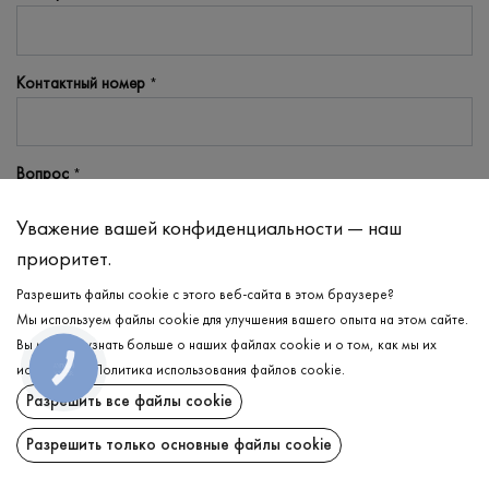
Контактный номер
*
​Вопрос
*
Уважение вашей конфиденциальности — наш
приоритет.
Разрешить файлы cookie с этого веб-сайта в этом браузере?
Мы используем файлы cookie для улучшения вашего опыта на этом сайте.
ОТПРАВИТЬ
Вы можете узнать больше о наших файлах cookie и о том, как мы их
используем.
Политика использования файлов cookie
.
Прочие вопросы
Разрешить все файлы cookie
Разрешить только основные файлы cookie
Как осуществляется доставка в регионы?