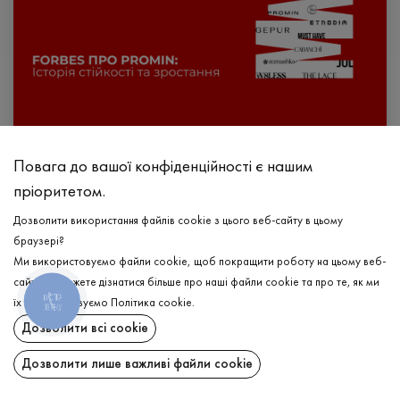
Під час війни ми не лише продовжили працювати, а й відкрили три нові
Повага до вашої конфіденційності є нашим
магазини: два у Львові та один у Києві. Також нам вдалося відновити
пріоритетом.
роботу магазину у ТРЦ Retroville після його руйнування внаслідок обстрілу.
Окрім цього, ми запустили новий в'язальний цех та цех принтування, а
Дозволити використання файлів cookie з цього веб-сайту в цьому
зараз працюємо над будівництвом власної фабрики у Львівській області.
браузері?
Успіхи бренду стали можливими завдяки підтримці свідомих споживачів, які
Ми використовуємо файли cookie, щоб покращити роботу на цьому веб-
обирають українське та вірять у нашу економіку.
сайті. Ви можете дізнатися більше про наші файли cookie та про те, як ми
КНОПКА
їх використовуємо
Політика cookie
.
ЗВ'ЯЗКУ
Дозволити всі cookie
Дозволити лише важливі файли cookie