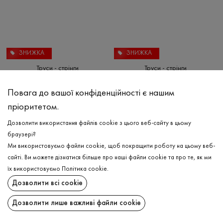
ЗНИЖКА
ЗНИЖКА
Труси - стрінги
Труси - стрінги
₴
84
₴
84
₴
280
₴
280
XS
S
M
L
XL
XS
S
M
L
XL
Повага до вашої конфіденційності є нашим
пріоритетом.
Дозволити використання файлів cookie з цього веб-сайту в цьому
браузері?
Ми використовуємо файли cookie, щоб покращити роботу на цьому веб-
сайті. Ви можете дізнатися більше про наші файли cookie та про те, як ми
їх використовуємо
Політика cookie
.
Дозволити всі cookie
Дозволити лише важливі файли cookie