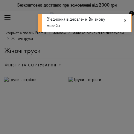
Безкоштовна доставка при замовленні від 2000 грн
0
З'єднання відновлене. Ви знову
онлайн.
Інтернет-магазин Promin
Жінкам
Жіноча білизна та аксесуари
Жіночі труси
Жіночі труси
ФІЛЬТР ТА СОРТУВАННЯ +