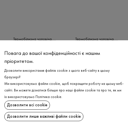
Термобілизна чоловіча,
Термобілизна чоловіча,
комплект
комплект
₴
2 060
₴
2 060
S
XL
XXL
3XL
3XL
Повага до вашої конфіденційності є нашим
пріоритетом.
Дозволити використання файлів cookie з цього веб-сайту в цьому
браузері?
Ми використовуємо файли cookie, щоб покращити роботу на цьому веб-
сайті. Ви можете дізнатися більше про наші файли cookie та про те, як ми
їх використовуємо
Політика cookie
.
Дозволити всі cookie
Дозволити лише важливі файли cookie