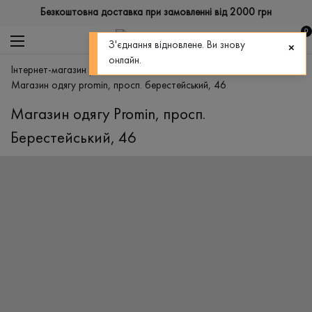
Безкоштовна доставка при замовленні від 2000 грн
0
З'єднання відновлене. Ви знову
онлайн.
інтернет-магазин promin
>
магазини
>
магазин одягу promin, просп. берестейський, 46
Магазин одягу Promin, просп.
Берестейський, 46