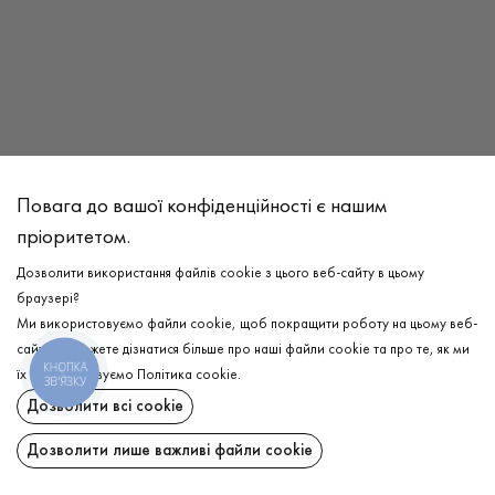
Повага до вашої конфіденційності є нашим
пріоритетом.
Адреса
Дозволити використання файлів cookie з цього веб-сайту в цьому
м. Київ, просп. Берестейський, 46 (м. Шулявська)
,
Київ
,
03057
браузері?
Ми використовуємо файли cookie, щоб покращити роботу на цьому веб-
Режим роботи
сайті. Ви можете дізнатися більше про наші файли cookie та про те, як ми
Пн - Нд: 10.00 - 20.00
КНОПКА
їх використовуємо
Політика cookie
.
ЗВ'ЯЗКУ
Дозволити всі cookie
Метро
м. Шулявська
Дозволити лише важливі файли cookie
Телефон