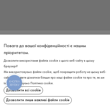
Повага до вашої конфіденційності є нашим
пріоритетом.
Дозволити використання файлів cookie з цього веб-сайту в цьому
браузері?
Ми використовуємо файли cookie, щоб покращити роботу на цьому веб-
сайті. Ви можете дізнатися більше про наші файли cookie та про те, як ми
КНОПКА
їх використовуємо
Політика cookie
.
ЗВ'ЯЗКУ
Дозволити всі cookie
Магазин одягу Promin в ЖК СОФІЯ
м. Київ, Софіївська Борщагівка, вул. Боголюбова, 30, ЖК СОФІЯ,
Дозволити лише важливі файли cookie
Київ,
08137