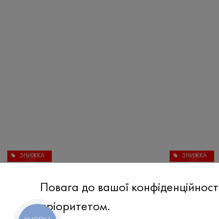
ЗНИЖКА
ЗНИЖКА
Футболка
₴
260
₴
520
Повага до вашої конфіденційност
S
XL
XXL
пріоритетом.