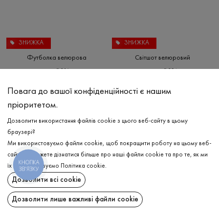
ЗНИЖКА
ЗНИЖКА
Футболка велюрова
Світшот велюровий
₴
216
₴
354
₴
720
₴
1 180
L
XS
S
M
Повага до вашої конфіденційності є нашим
пріоритетом.
Дозволити використання файлів cookie з цього веб-сайту в цьому
браузері?
Ми використовуємо файли cookie, щоб покращити роботу на цьому веб-
сайті. Ви можете дізнатися більше про наші файли cookie та про те, як ми
КНОПКА
їх використовуємо
Політика cookie
.
ЗВ'ЯЗКУ
Підпишіться на останні оновлення та дізнавайтеся про новинки та спеціальні
Дозволити всі cookie
пропозиції першими
Дозволити лише важливі файли cookie
ПІДПИСАТИСЯ