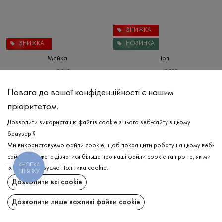
ЗНИЖКА
ЗНИЖКА
НОВИНКА
Майка
Топ
₴
240
₴
380
₴
480
₴
760
XS
S
M
L
XS
S
M
L
XL
Повага до вашої конфіденційності є нашим
пріоритетом.
Дозволити використання файлів cookie з цього веб-сайту в цьому
браузері?
Ми використовуємо файли cookie, щоб покращити роботу на цьому веб-
сайті. Ви можете дізнатися більше про наші файли cookie та про те, як ми
КНОПКА
їх використовуємо
Політика cookie
.
ЗВ'ЯЗКУ
Дозволити всі cookie
Дозволити лише важливі файли cookie