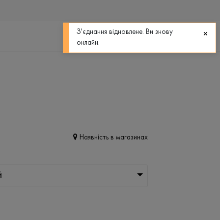
0
0
З'єднання відновлене. Ви знову
онлайн.
Наявність в магазинах
Й