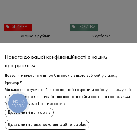
ЗНИЖКА
НОВИНКА
Майка в рубчик
Футболка
₴
144
₴
480
₴
480
XS
S
M
L
XS
Повага до вашої конфіденційності є нашим
пріоритетом.
Дозволити використання файлів cookie з цього веб-сайту в цьому
браузері?
Ми використовуємо файли cookie, щоб покращити роботу на цьому веб-
сайті. Ви можете дізнатися більше про наші файли cookie та про те, як ми
КНОПКА
їх використовуємо
Політика cookie
.
ЗВ'ЯЗКУ
Дозволити всі cookie
Дозволити лише важливі файли cookie