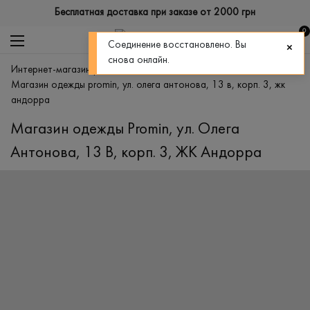
Бесплатная доставка при заказе от 2000 грн
0
Соединение восстановлено. Вы
снова онлайн.
интернет-магазин promin
>
магазины
>
магазин одежды promin, ул. олега антонова, 13 в, корп. 3, жк
андорра
Магазин одежды Promin, ул. Олега
Антонова, 13 В, корп. 3, ЖК Андорра