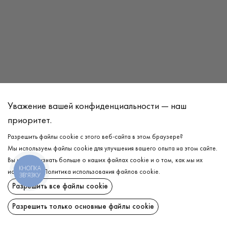
Уважение вашей конфиденциальности — наш
приоритет.
Адрес
Разрешить файлы cookie с этого веб-сайта в этом браузере?
г. Винница, ул. Олега Антонова, 13 В, корп. 3, ЖК Андорра
,
Мы используем файлы cookie для улучшения вашего опыта на этом сайте.
Винница
,
21034
Вы можете узнать больше о наших файлах cookie и о том, как мы их
КНОПКА
используем.
Политика использования файлов cookie
.
ЗВ'ЯЗКУ
Время работы
Разрешить все файлы cookie
Пн - Вс: 10.00 - 20.00
Разрешить только основные файлы cookie
Телефон
+38 044 344 91 60