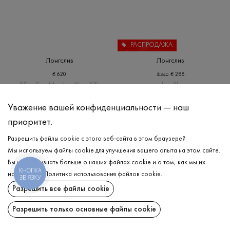
РАСПРОДАЖА
Лонгслив
Лонгслив
₴
620
₴
288
₴
960
XS
S
M
L
XL
XXL
L
XL
Уважение вашей конфиденциальности — наш
приоритет.
Разрешить файлы cookie с этого веб-сайта в этом браузере?
Мы используем файлы cookie для улучшения вашего опыта на этом сайте.
Вы можете узнать больше о наших файлах cookie и о том, как мы их
КНОПКА
используем.
Политика использования файлов cookie
.
ЗВ'ЯЗКУ
Разрешить все файлы cookie
Разрешить только основные файлы cookie