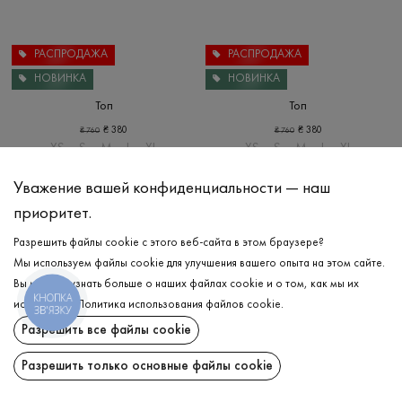
РАСПРОДАЖА
РАСПРОДАЖА
НОВИНКА
НОВИНКА
Топ
Топ
₴
380
₴
380
₴
760
₴
760
XS
S
M
L
XL
XS
S
M
L
XL
Уважение вашей конфиденциальности — наш
приоритет.
Разрешить файлы cookie с этого веб-сайта в этом браузере?
Мы используем файлы cookie для улучшения вашего опыта на этом сайте.
Вы можете узнать больше о наших файлах cookie и о том, как мы их
КНОПКА
используем.
Политика использования файлов cookie
.
ЗВ'ЯЗКУ
Разрешить все файлы cookie
Разрешить только основные файлы cookie