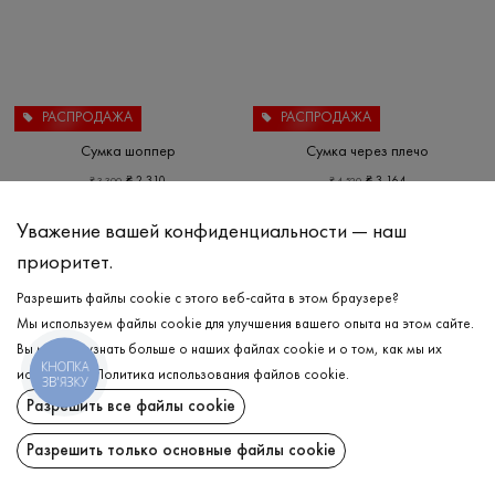
РАСПРОДАЖА
РАСПРОДАЖА
Сумка шоппер
Сумка через плечо
₴
2 310
₴
3 164
₴
3 300
₴
4 520
ONE SIZE
ONE SIZE
Уважение вашей конфиденциальности — наш
приоритет.
Разрешить файлы cookie с этого веб-сайта в этом браузере?
Мы используем файлы cookie для улучшения вашего опыта на этом сайте.
Вы можете узнать больше о наших файлах cookie и о том, как мы их
КНОПКА
используем.
Политика использования файлов cookie
.
ЗВ'ЯЗКУ
Разрешить все файлы cookie
Разрешить только основные файлы cookie