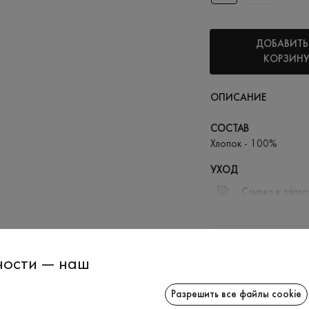
ДОБАВИТЬ
КОРЗИН
ОПИСАНИЕ
СОСТАВ
Хлопок - 100%
УХОД
Стирка в тёпло
Отбелива
Гладить п
ДОСТАВКА
Можно от
ности — наш
ВОЗВРАТ
Химчистк
Разрешить все файлы cookie