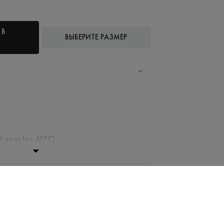
 В
ВЫБЕРИТЕ РАЗМЕР
У
й воде (до 40°С)
ние запрещено
ри высокой температуре
жимать и сушить в стиральной машине
а разрешена