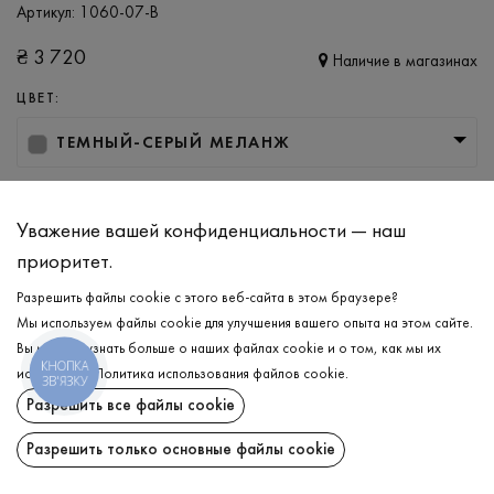
Артикул:
1060-07-B
₴
3 720
Наличие в магазинах
ЦВЕТ:
ТЕМНЫЙ-СЕРЫЙ МЕЛАНЖ
РАЗМЕР
M
L
XL
XXL
Уважение вашей конфиденциальности — наш
приоритет.
Разрешить файлы cookie с этого веб-сайта в этом браузере?
ДОБАВИТЬ В КОРЗИНУ
Мы используем файлы cookie для улучшения вашего опыта на этом сайте.
Вы можете узнать больше о наших файлах cookie и о том, как мы их
КНОПКА
ВЫБЕРИТЕ РАЗМЕР
используем.
Политика использования файлов cookie
.
ЗВ'ЯЗКУ
Разрешить все файлы cookie
Гольф
₴
3 720
ОПИСАНИЕ
Разрешить только основные файлы cookie
ДОБАВИТЬ В КОРЗИНУ
Незаменимая классика мужского гардероба — универсальный