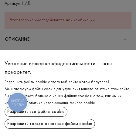
Артикул:
Н/Д
Этот товар не имеет действительной комбинации.
ОПИСАНИЕ
Базовый мужской лонгслив в песочном цвете мягкий и
комфортный к телу, так как в составе гармоничное сочетание
Уважение вашей конфиденциальности — наш
хлопка и небольшого количества эластана, который придает
приоритет.
изделию износостойкость и форму. Имеет длинный рукав и
круглую горловину из рибаны, которая хорошо тянется, при
Разрешить файлы cookie с этого веб-сайта в этом браузере?
этом прекрасно сохраняет свою форму. С обеих сторон
Мы используем файлы cookie для улучшения вашего опыта на этом сайте.
изделия есть гармоничная кокетка, которая добавляет
Вы можете узнать больше о наших файлах cookie и о том, как мы их
особенности лонгсливу.
КНОПКА
ДОСТАВКА
используем.
Политика использования файлов cookie
.
ЗВ'ЯЗКУ
Разрешить все файлы cookie
ВОЗВРАТ
СОСТАВ
Хлопок - 95%, Эластан - 5%
Разрешить только основные файлы cookie
Поделиться:
УХОД