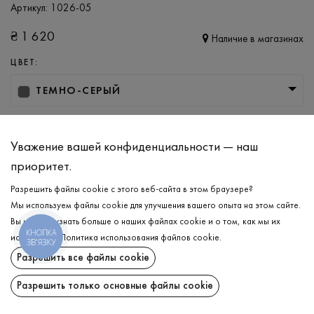
Артикул:
1026-05
₴
1 620
Наличие в магазинах
ЦВЕТ:
ТЕМНО-СЕРЫЙ
РАЗМЕР
M
L
XL
XXL
Уважение вашей конфиденциальности — наш
приоритет.
Разрешить файлы cookie с этого веб-сайта в этом браузере?
ДОБАВИТЬ В КОРЗИНУ
Мы используем файлы cookie для улучшения вашего опыта на этом сайте.
Вы можете узнать больше о наших файлах cookie и о том, как мы их
КНОПКА
ВЫБЕРИТЕ РАЗМЕР
используем.
Политика использования файлов cookie
.
ЗВ'ЯЗКУ
Разрешить все файлы cookie
Анорак утепленный
₴
1 620
ОПИСАНИЕ
Разрешить только основные файлы cookie
ДОБАВИТЬ В КОРЗИНУ
Ощущение вкуса, комфорт и актуальность — всё это в