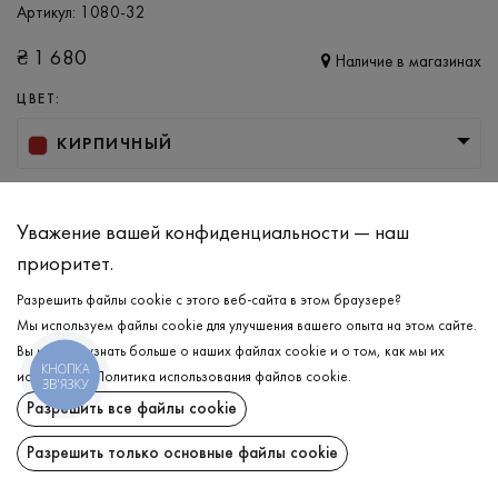
Артикул:
1080-32
₴
1 680
Наличие в магазинах
ЦВЕТ:
КИРПИЧНЫЙ
РАЗМЕР
M
L
XL
XXL
Уважение вашей конфиденциальности — наш
приоритет.
Разрешить файлы cookie с этого веб-сайта в этом браузере?
ДОБАВИТЬ В КОРЗИНУ
Мы используем файлы cookie для улучшения вашего опыта на этом сайте.
Вы можете узнать больше о наших файлах cookie и о том, как мы их
КНОПКА
ВЫБЕРИТЕ РАЗМЕР
используем.
Политика использования файлов cookie
.
ЗВ'ЯЗКУ
Разрешить все файлы cookie
Худи утепленный
₴
1 680
ОПИСАНИЕ
Разрешить только основные файлы cookie
ДОБАВИТЬ В КОРЗИНУ
Мужской спортивный худи в базовом тёмно-кирпичном цвете,