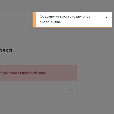
0
0
Соединение восстановлено. Вы
снова онлайн.
овка
т действительной комбинации.