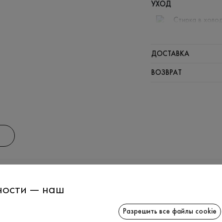
УХОД
Стирка в холод
Отбелива
Щадящая 
ДОСТАВКА
Нельзя от
ВОЗВРАТ
ИНФОРМАЦИЯ
СОТРУДНИЧ
ности — наш
Разрешить все файлы cookie