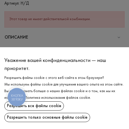
Артикул:
Н/Д
Этот товар не имеет действительной комбинации.
ОПИСАНИЕ
Женская укороченная футболка светло-бежевого цвета
станет лучшим выбором для вашего гардероба. Ведь она
Уважение вашей конфиденциальности — наш
имеет актуальный фасон сезона — круглый вырез и рукава
приоритет.
украшены белым кантом по краю изделия, что придаёт
особенность и структурированность. В составе — дышащий
Разрешить файлы cookie с этого веб-сайта в этом браузере?
хлопок, который обеспечивает ощущение комфорта даже в
Мы используем файлы cookie для улучшения вашего опыта на этом сайте.
самые жаркие дни. Идеальная база с нотками актуального
Вы можете узнать больше о наших файлах cookie и о том, как мы их
кроя может стать неотъемлемой частью вашего гардероба,
КНОПКА
ДОСТАВКА
используем.
Политика использования файлов cookie
.
ЗВ'ЯЗКУ
вдохновляющей каждый день!
Разрешить все файлы cookie
ВОЗВРАТ
СОСТАВ
Разрешить только основные файлы cookie
Хлопок - 100%
Поделиться: