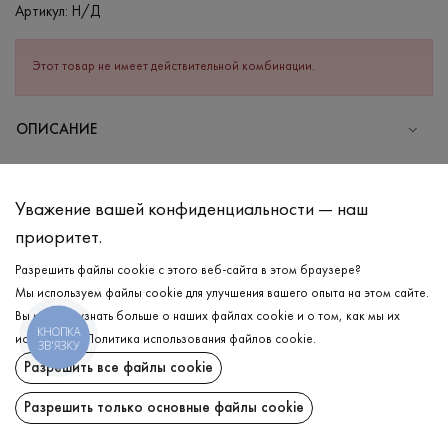
Артикул:
Н/Д
Этот товар не имеет действительной комбинации.
ОПИСАНИЕ
Женская укороченная футболка серого меланж цвета станет
лучшим выбором для вашего гардероба. Ведь она имеет
Уважение вашей конфиденциальности — наш
актуальный фасон сезона — круглый вырез и рукава украшены
приоритет.
белым кантом по краю изделия, что придаёт особенность и
структурированность. В составе — дышащий хлопок, который
Разрешить файлы cookie с этого веб-сайта в этом браузере?
обеспечивает ощущение комфорта даже в самые жаркие дни.
Мы используем файлы cookie для улучшения вашего опыта на этом сайте.
Идеальная база с нотками актуального кроя может стать
Вы можете узнать больше о наших файлах cookie и о том, как мы их
неотъемлемой частью вашего гардероба, вдохновляющей
КНОПКА
ДОСТАВКА
используем.
Политика использования файлов cookie
.
ЗВ'ЯЗКУ
каждый день!
Разрешить все файлы cookie
ВОЗВРАТ
СОСТАВ
Разрешить только основные файлы cookie
Хлопок - 100%
Поделиться: