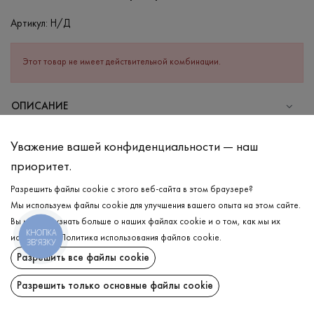
Артикул:
Н/Д
Этот товар не имеет действительной комбинации.
ОПИСАНИЕ
Элегантная вязаная юбка с элементами сетки в бежевом цвете.
Уважение вашей конфиденциальности — наш
Юбка миди из мягкой пряжи имеет оригинальный элемент
приоритет.
перехода от обычной трикотажной вязки к фактурной вязке-
сетке, делая изделие более особенным. На поясе отделана
Разрешить файлы cookie с этого веб-сайта в этом браузере?
удобной резинкой, которая надежно держится на линии талии.
Мы используем файлы cookie для улучшения вашего опыта на этом сайте.
В то же время боковой вырез выглядит лаконично и изысканно,
Вы можете узнать больше о наших файлах cookie и о том, как мы их
подчеркивая длину ног.
КНОПКА
используем.
Политика использования файлов cookie
.
ЗВ'ЯЗКУ
ДОСТАВКА
Разрешить все файлы cookie
СОСТАВ
ВОЗВРАТ
Хлопок - 50%, Акрил - 50%
Разрешить только основные файлы cookie
УХОД