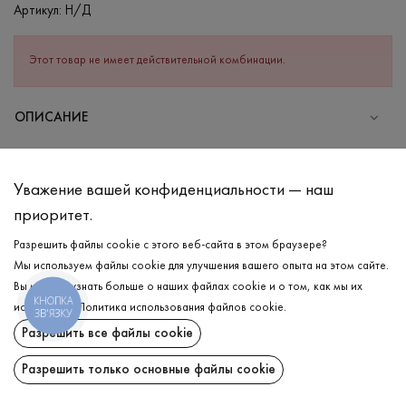
Артикул:
Н/Д
Этот товар не имеет действительной комбинации.
ОПИСАНИЕ
Классический женский лонгслив в самом трендовом принте
этого сезона — сине-белую полоску. Изделие прямого
Уважение вашей конфиденциальности — наш
фасона, с круглой горловиной и длинным рукавом. По телу
приоритет.
ложится нежно и легко, даруя ощущение комфорта в любую
погоду, ведь в составе хлопок и эластан, которые гармонично
Разрешить файлы cookie с этого веб-сайта в этом браузере?
сочетают в себе практичность и удобство. Удачно
Мы используем файлы cookie для улучшения вашего опыта на этом сайте.
комбинируется как с джинсовыми шортами, так и с
Вы можете узнать больше о наших файлах cookie и о том, как мы их
классическими брюками!
КНОПКА
ДОСТАВКА
используем.
Политика использования файлов cookie
.
ЗВ'ЯЗКУ
Разрешить все файлы cookie
ВОЗВРАТ
СОСТАВ
Хлопок - 95%, Эластан - 5%
Разрешить только основные файлы cookie
Поделиться:
УХОД