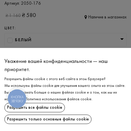
Артикул:
2050-176
₴
580
₴
1 160
Наличие в магазинах
ЦВЕТ:
БЕЛЫЙ
РАЗМЕР
Уважение вашей конфиденциальности — наш
XS
S
M
L
приоритет.
Разрешить файлы cookie с этого веб-сайта в этом браузере?
ДОБАВИТЬ В КОРЗИНУ
Мы используем файлы cookie для улучшения вашего опыта на этом сайте.
Вы можете узнать больше о наших файлах cookie и о том, как мы их
КНОПКА
используем.
Политика использования файлов cookie
.
ВЫБЕРИТЕ РАЗМЕР
ЗВ'ЯЗКУ
Разрешить все файлы cookie
Платье на бретелях
₴
580
ОПИСАНИЕ
Разрешить только основные файлы cookie
ДОБАВИТЬ В КОРЗИНУ
Тёплый сезон, который сопровождается желанием выглядеть