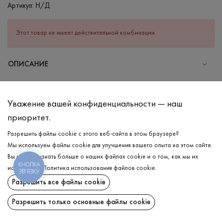
Артикул:
Н/Д
Этот товар не имеет действительной комбинации.
ОПИСАНИЕ
СОСТАВ
Вискоза - 95%, Эластан - 5%
Уважение вашей конфиденциальности — наш
УХОД
приоритет.
Стирка в холодной воде (до 30 °C)
Разрешить файлы cookie с этого веб-сайта в этом браузере?
Мы используем файлы cookie для улучшения вашего опыта на этом сайте.
Отбеливание запрещено
Вы можете узнать больше о наших файлах cookie и о том, как мы их
Гладить при средней температуре
КНОПКА
ДОСТАВКА
используем.
Политика использования файлов cookie
.
ЗВ'ЯЗКУ
Щадный отжим и сушка
Разрешить все файлы cookie
ВОЗВРАТ
Щадящая химчистка
Разрешить только основные файлы cookie
Поделиться: