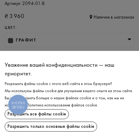
Артикул:
2094-01-B
₴
3 960
Наличие в магазинах
ЦВЕТ:
ГРАФИТ
РАЗМЕР
M/L
XL/XXL
Уважение вашей конфиденциальности — наш
приоритет.
Разрешить файлы cookie с этого веб-сайта в этом браузере?
ДОБАВИТЬ В КОРЗИНУ
Мы используем файлы cookie для улучшения вашего опыта на этом сайте.
Вы можете узнать больше о наших файлах cookie и о том, как мы их
КНОПКА
ВЫБЕРИТЕ РАЗМЕР
используем.
Политика использования файлов cookie
.
ЗВ'ЯЗКУ
Разрешить все файлы cookie
Свитер
₴
3 960
ОПИСАНИЕ
Разрешить только основные файлы cookie
ДОБАВИТЬ В КОРЗИНУ
Стильный и в то же время универсальный верх для любого