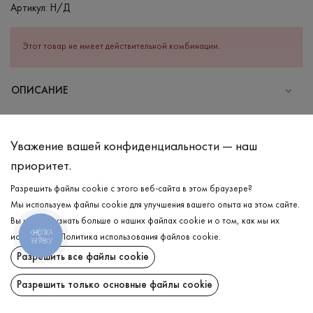
Артикул:
Н/Д
Этот товар не имеет действительной комбинации.
ОПИСАНИЕ
СОСТАВ
Хлопок - 95%, Эластан - 5%
Уважение вашей конфиденциальности — наш
УХОД
приоритет.
Стирка в холодной воде (до 30 °C)
Разрешить файлы cookie с этого веб-сайта в этом браузере?
Мы используем файлы cookie для улучшения вашего опыта на этом сайте.
Отбеливание запрещено
Вы можете узнать больше о наших файлах cookie и о том, как мы их
Гладить при средней температуре
КНОПКА
ДОСТАВКА
используем.
Политика использования файлов cookie
.
ЗВ'ЯЗКУ
Щадный отжим и сушка
Разрешить все файлы cookie
ВОЗВРАТ
Щадящая химчистка
Разрешить только основные файлы cookie
Поделиться: