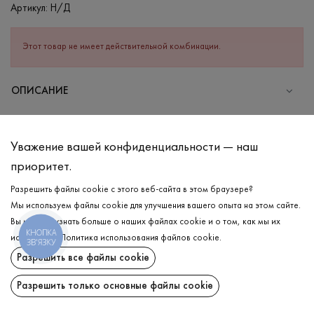
Артикул:
Н/Д
Этот товар не имеет действительной комбинации.
ОПИСАНИЕ
СОСТАВ
Хлопок - 100%
Уважение вашей конфиденциальности — наш
УХОД
приоритет.
Стирка в тёплой воде (до 40°С)
Разрешить файлы cookie с этого веб-сайта в этом браузере?
Мы используем файлы cookie для улучшения вашего опыта на этом сайте.
Отбеливание запрещено
Вы можете узнать больше о наших файлах cookie и о том, как мы их
Гладить при высокой температуре
КНОПКА
ДОСТАВКА
используем.
Политика использования файлов cookie
.
ЗВ'ЯЗКУ
Можно отжимать и сушить в стиральной машине
Разрешить все файлы cookie
ВОЗВРАТ
Химчистка разрешена
Разрешить только основные файлы cookie
Поделиться: