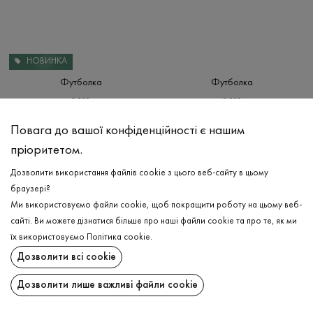
НОВИНКА
Футболка
Футболка
₴
920
₴
920
S
XXL
S
M
L
XL
XXL
3XL
Повага до вашої конфіденційності є нашим
пріоритетом.
Дозволити використання файлів cookie з цього веб-сайту в цьому
браузері?
Ми використовуємо файли cookie, щоб покращити роботу на цьому веб-
сайті. Ви можете дізнатися більше про наші файли cookie та про те, як ми
їх використовуємо
Політика cookie
.
Дозволити всі cookie
Дозволити лише важливі файли cookie