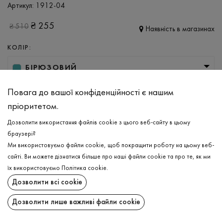
Артикул:
1912-04
₴
255
₴
510
Наявність в магазинах
КОЛІР:
БІРЮЗОВИЙ
РОЗМІР
Повага до вашої конфіденційності є нашим
пріоритетом.
M
L
Дозволити використання файлів cookie з цього веб-сайту в цьому
браузері?
ДОДАТИ ДО КОШИКА
Ми використовуємо файли cookie, щоб покращити роботу на цьому веб-
сайті. Ви можете дізнатися більше про наші файли cookie та про те, як ми
їх використовуємо
Політика cookie
.
ОБЕРІТЬ РОЗМІР
Дозволити всі cookie
Футболка
₴
255
ОПИС
Дозволити лише важливі файли cookie
ДОДАТИ ДО КОШИКА
Відчувайте комфорт та легкість в чоловічій базовій футболці в