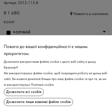
Артикул:
2012-115-B
₴
1 680
Наявність в магазинах
КОЛІР:
ЧОРНИЙ
РОЗМІР
Повага до вашої конфіденційності є нашим
XS
S
M
L
пріоритетом.
Дозволити використання файлів cookie з цього веб-сайту в цьому
браузері?
ДОДАТИ ДО КОШИКА
Ми використовуємо файли cookie, щоб покращити роботу на цьому веб-
сайті. Ви можете дізнатися більше про наші файли cookie та про те, як ми
ОБЕРІТЬ РОЗМІР
їх використовуємо
Політика cookie
.
Дозволити всі cookie
Футболка
₴
1 680
ОПИС
Дозволити лише важливі файли cookie
ДОДАТИ ДО КОШИКА
Ніжний прояв жіночності, закладений у нову в'язану футболку