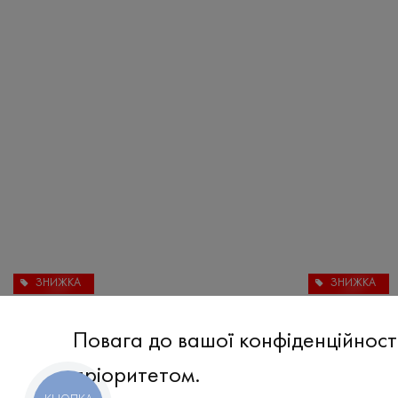
ЗНИЖКА
ЗНИЖКА
Штани
₴
402
₴
1 340
Повага до вашої конфіденційност
XXL
3XL
пріоритетом.