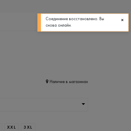
0
0
Соединение восстановлено. Вы
снова онлайн.
Наличие в магазинах
XXL
3XL