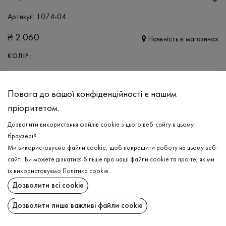
Артикул:
1074-04
₴
2 060
Наявність в магазинах
КОЛІР:
ОЛИВКОВИЙ
Повага до вашої конфіденційності є нашим
РОЗМІР
пріоритетом.
S
XL
XXL
Дозволити використання файлів cookie з цього веб-сайту в цьому
браузері?
Ми використовуємо файли cookie, щоб покращити роботу на цьому веб-
ДОДАТИ ДО КОШИКА
сайті. Ви можете дізнатися більше про наші файли cookie та про те, як ми
їх використовуємо
Політика cookie
.
ОБЕРІТЬ РОЗМІР
Дозволити всі cookie
Термобілизна чоловіча, комплект
₴
2 060
Дозволити лише важливі файли cookie
ОПИС
ДОДАТИ ДО КОШИКА