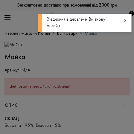
Безкоштовна доставка при замовленні від 2000 грн
0
З'єднання відновлене. Ви знову
онлайн.
Інтернет-магазин Promin
Всі товари
Майка
Майка
Артикул:
N/A
Цей товар не має дійсної комбінації.
ОПИС
СКЛАД
Бавовна - 95%, Еластан - 5%