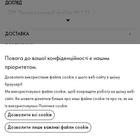
ДОГЛЯД
Прання в холодній воді (до 30 ° C)
Відбілювання заборонено
Прасувати при середній температурі
ДОСТАВКА
Щадний віджим і сушка
ПОВЕРНЕННЯ
Щадна хімчистка
Повага до вашої конфіденційності є нашим
Поширити:
пріоритетом.
ChatGPT
Google
Perplexity
Grok
Дозволити використання файлів cookie з цього веб-сайту в цьому
AI
браузері?
Ми використовуємо файли cookie, щоб покращити роботу на цьому веб-
сайті. Ви можете дізнатися більше про наші файли cookie та про те, як ми
їх використовуємо
Політика cookie
.
Підпишіться на останні оновлення та дізнавайтеся про новинки та спеціальні
Дозволити всі cookie
пропозиції першими
Дозволити лише важливі файли cookie
ПІДПИСАТИСЯ