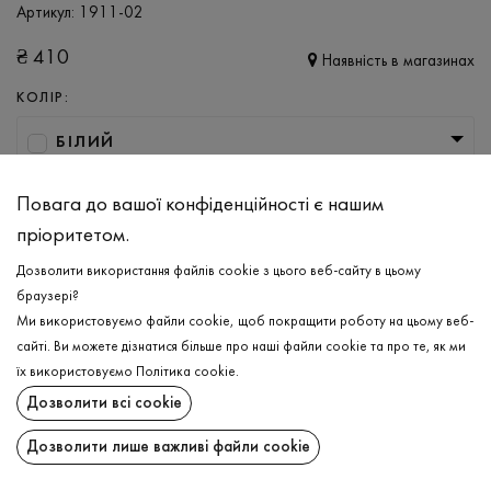
Артикул:
1911-02
₴
410
Наявність в магазинах
КОЛІР:
БІЛИЙ
РОЗМІР
Повага до вашої конфіденційності є нашим
XL
XXL
пріоритетом.
Дозволити використання файлів cookie з цього веб-сайту в цьому
браузері?
ДОДАТИ ДО КОШИКА
Ми використовуємо файли cookie, щоб покращити роботу на цьому веб-
сайті. Ви можете дізнатися більше про наші файли cookie та про те, як ми
ОБЕРІТЬ РОЗМІР
їх використовуємо
Політика cookie
.
Дозволити всі cookie
Майка
₴
410
ОПИС
Дозволити лише важливі файли cookie
ДОДАТИ ДО КОШИКА
Бавовняна чоловіча футболка у білому кольорі базовий