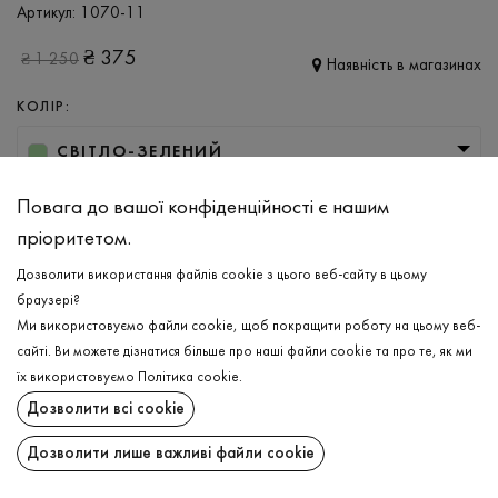
Артикул:
1070-11
₴
375
₴
1 250
Наявність в магазинах
КОЛІР:
СВІТЛО-ЗЕЛЕНИЙ
РОЗМІР
Повага до вашої конфіденційності є нашим
пріоритетом.
S
M
L
XL
XXL
3XL
Дозволити використання файлів cookie з цього веб-сайту в цьому
браузері?
ДОДАТИ ДО КОШИКА
Ми використовуємо файли cookie, щоб покращити роботу на цьому веб-
сайті. Ви можете дізнатися більше про наші файли cookie та про те, як ми
їх використовуємо
Політика cookie
.
ОБЕРІТЬ РОЗМІР
Дозволити всі cookie
Піжама
₴
375
ОПИС
Дозволити лише важливі файли cookie
ДОДАТИ ДО КОШИКА
Ніжна та легка чоловіча піжама у світло-зеленому кольорі