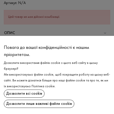
Артикул:
N/A
Цей товар не має дійсної комбінації.
ОПИС
СКЛАД
Повага до вашої конфіденційності є нашим
Бавовна - 80%, Поліестер - 20%
пріоритетом.
ДОГЛЯД
Дозволити використання файлів cookie з цього веб-сайту в цьому
Прання в холодній воді (до 30 ° C)
браузері?
Ми використовуємо файли cookie, щоб покращити роботу на цьому веб-
Відбілювання заборонено
сайті. Ви можете дізнатися більше про наші файли cookie та про те, як ми
Прасувати при низькій температурі
ДОСТАВКА
їх використовуємо
Політика cookie
.
Не можна віджимати і сушити в пральній машині
Дозволити всі cookie
ПОВЕРНЕННЯ
Дозволити лише важливі файли cookie
Поширити: