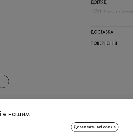
ДОГЛЯД
Прання в холод
Відбілюв
Прасувати
ДОСТАВКА
Не можна 
ПОВЕРНЕННЯ
АС
ІНФОРМАЦІЯ
СПІВРОБІТ
і є нашим
Дозволити всі cookie