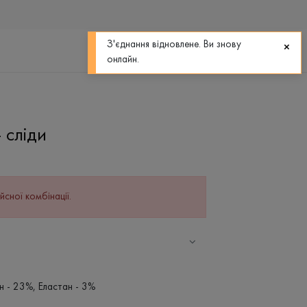
0
0
З'єднання відновлене. Ви знову
онлайн.
 сліди
йсної комбінації.
н - 23%, Еластан - 3%