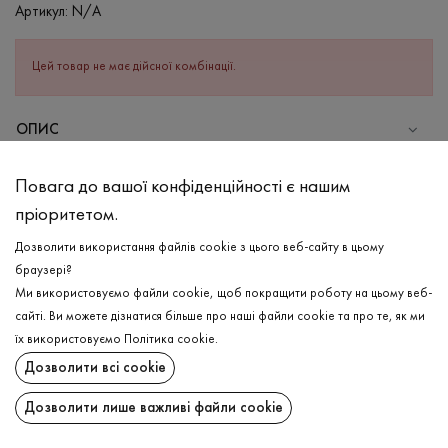
Артикул:
N/A
Цей товар не має дійсної комбінації.
ОПИС
СКЛАД
Повага до вашої конфіденційності є нашим
Бавовна - 95%, Еластан - 5%
пріоритетом.
ДОГЛЯД
Дозволити використання файлів cookie з цього веб-сайту в цьому
Прання в холодній воді (до 30 ° C)
браузері?
Ми використовуємо файли cookie, щоб покращити роботу на цьому веб-
Відбілювання заборонено
сайті. Ви можете дізнатися більше про наші файли cookie та про те, як ми
Прасувати при середній температурі
ДОСТАВКА
їх використовуємо
Політика cookie
.
Щадний віджим і сушка
Дозволити всі cookie
ПОВЕРНЕННЯ
Щадна хімчистка
Дозволити лише важливі файли cookie
Поширити: