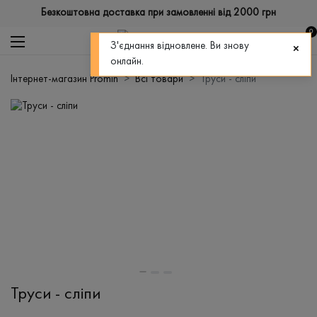
Безкоштовна доставка при замовленні від 2000 грн
0
З'єднання відновлене. Ви знову
онлайн.
Інтернет-магазин Promin
Всі товари
Труси - сліпи
Труси - сліпи