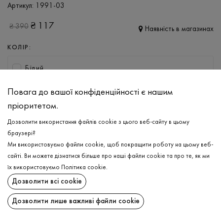
Артикул:
1991-03
₴
117
₴
390
Наявність в магазинах
КОЛІР:
Білий
Повага до вашої конфіденційності є нашим
РОЗМІР
пріоритетом.
S
M
L
XL
XXL
Дозволити використання файлів cookie з цього веб-сайту в цьому
браузері?
ДОДАТИ ДО КОШИКА
Ми використовуємо файли cookie, щоб покращити роботу на цьому веб-
сайті. Ви можете дізнатися більше про наші файли cookie та про те, як ми
їх використовуємо
Політика cookie
.
ОБЕРІТЬ РОЗМІР
Дозволити всі cookie
Труси
₴
117
ОПИС
Дозволити лише важливі файли cookie
ДОДАТИ ДО КОШИКА