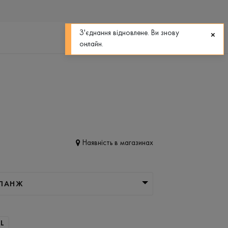
0
0
З'єднання відновлене. Ви знову
онлайн.
Наявність в магазинах
ЕЛАНЖ
L