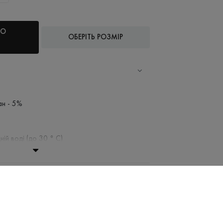
ДО
ОБЕРІТЬ РОЗМІР
ан - 5%
ній воді (до 30 ° C)
ання заборонено
 при низькій температурі
віджимати і сушити в пральній машині