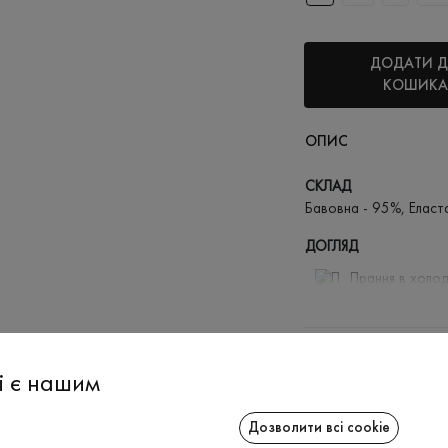
ДОДАТИ 
КОШИКА
ОПИС
СКЛАД
Бавовна - 95%, Еласт
ДОГЛЯД
Прання в холод
Відбілюв
Прасувати
ДОСТАВКА
Не можна 
і є нашим
ПОВЕРНЕННЯ
Дозволити всі cookie