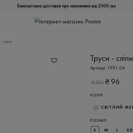
Безкоштовна доставка при замовленні від 2000 грн
- сліпи
Труси - сліпи
Артикул:
1991-04
₴
96
₴
320
КОЛІР:
СВІТЛИЙ М
РОЗМІР
S
M
L
XX