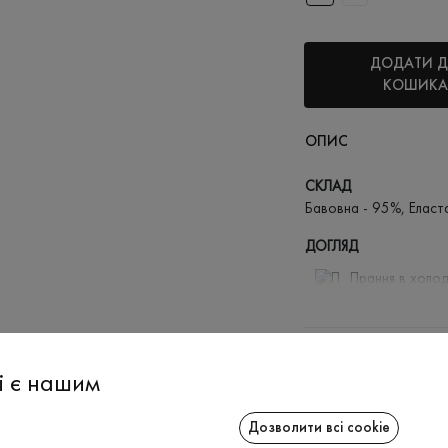
ДОДАТИ 
КОШИКА
ОПИС
СКЛАД
Бавовна - 95%, Еласт
ДОГЛЯД
Прання в холод
Відбілюв
Прасувати
ДОСТАВКА
Не можна 
і є нашим
ПОВЕРНЕННЯ
Дозволити всі cookie