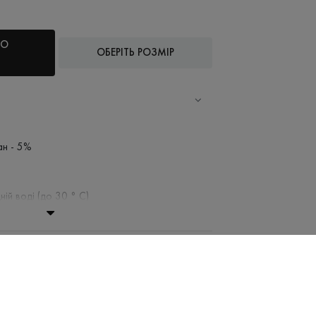
ДО
ОБЕРІТЬ РОЗМІР
ан - 5%
ній воді (до 30 ° C)
ання заборонено
 при низькій температурі
віджимати і сушити в пральній машині