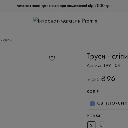
Безкоштовна доставка при замовленні від 2000 грн
- сліпи
Труси - сліпи
Артикул:
1991-04
₴
96
₴
320
КОЛІР:
СВІТЛО-СИН
РОЗМІР
S
L