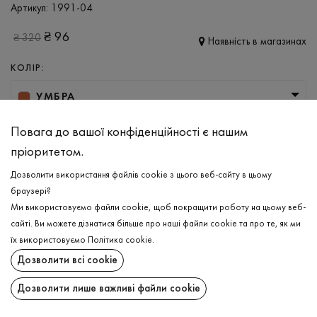
Артикул:
1991-04
₴
96
₴
320
Наявність в магазинах
КОЛІР:
УМБРА
РОЗМІР
Повага до вашої конфіденційності є нашим
пріоритетом.
S
M
L
XXL
Дозволити використання файлів cookie з цього веб-сайту в цьому
браузері?
ДОДАТИ ДО КОШИКА
Ми використовуємо файли cookie, щоб покращити роботу на цьому веб-
сайті. Ви можете дізнатися більше про наші файли cookie та про те, як ми
їх використовуємо
Політика cookie
.
ОБЕРІТЬ РОЗМІР
Дозволити всі cookie
Труси - сліпи
₴
96
ОПИС
Дозволити лише важливі файли cookie
ДОДАТИ ДО КОШИКА
СКЛАД