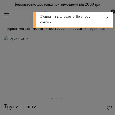
Безкоштовна доставка при замовленні від 2000 грн
0
З'єднання відновлене. Ви знову
онлайн.
Інтернет-магазин Promin
Всі товари
Труси
Труси - сліпи
Труси - сліпи