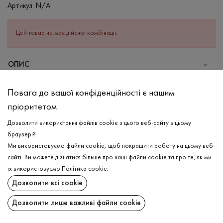
Артикул:
N/A
Цей товар не має дійсної комбінації.
ОПИС
СКЛАД
Повага до вашої конфіденційності є нашим
Бавовна - 100%
пріоритетом.
ДОГЛЯД
Дозволити використання файлів cookie з цього веб-сайту в цьому
Прання в теплій воді (до 40°С)
браузері?
Ми використовуємо файли cookie, щоб покращити роботу на цьому веб-
Відбілювання заборонено
сайті. Ви можете дізнатися більше про наші файли cookie та про те, як ми
Прасувати при високій температурі
ДОСТАВКА
їх використовуємо
Політика cookie
.
Можна віджимати і сушити в пральній машині
Дозволити всі cookie
ПОВЕРНЕННЯ
Хімчистка дозволена
Дозволити лише важливі файли cookie
Поширити: