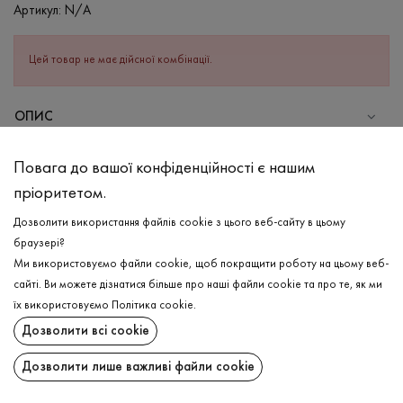
Артикул:
N/A
Цей товар не має дійсної комбінації.
ОПИС
СКЛАД
Повага до вашої конфіденційності є нашим
Бавовна - 100%
пріоритетом.
ДОГЛЯД
Дозволити використання файлів cookie з цього веб-сайту в цьому
Прання в теплій воді (до 40°С)
браузері?
Ми використовуємо файли cookie, щоб покращити роботу на цьому веб-
Відбілювання заборонено
сайті. Ви можете дізнатися більше про наші файли cookie та про те, як ми
Прасувати при високій температурі
ДОСТАВКА
їх використовуємо
Політика cookie
.
Можна віджимати і сушити в пральній машині
Дозволити всі cookie
ПОВЕРНЕННЯ
Хімчистка дозволена
Дозволити лише важливі файли cookie
Поширити: